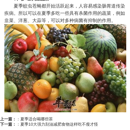
夏季蚊虫苍蝇都开始活跃起来，人容易感染肠胃道传染
疾病。所以可以在夏季多吃一些具有杀菌作用的蔬菜，例如
韭菜、洋葱、大蒜等，可以对多种病菌有抑制的作用。
上一篇：
：
夏季适合喝哪些茶
下一篇：
：
夏季10大强力刮油减肥食物这样吃不瘦才怪