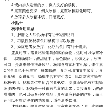
4.锅内加入适量的水，倒入洗好的杨梅。
5.煮至颜色变深，倒入冰糖，煮至冰糖融化即可。
6.放凉后入冰箱冰镇，口感更好。
小贴士
杨梅食用宜忌
1、肥胖之人常食杨梅有助于减肥防胖;
2、习惯性便秘者食用杨梅可得以改善;
3、癌症患者及放疗、化疗后食用有利于健康;
盛夏时节，需要吃些消暑解腻的食物，这时可以做些冷
饮-----冰糖杨梅汁，酸甜适中，颜色靓丽，冰镇之后，冰爽
可口，是夏季最佳祛暑饮品。杨梅含有多种有机酸，维生素
C的含量也十分丰富，鲜果味酸，食之可增加胃中酸度，消
化食物，促进食欲。杨梅中含有维生素C、B,对防癌抗癌有
积极作用。杨梅果仁中所含的氰氨类、脂肪油等也有抑制癌
细胞的作用。杨梅是一种很有营养的水果，直接食用，酸酸
甜甜的，也可以做各种的甜品，具有清凉解暑的作用，而且
还可以有帮助消化的功效哦，适合夏季饮用。
冰糖杨梅汁的具体的做法，大家也都学会了吧，这样的