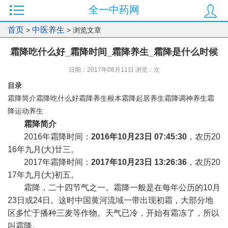
全一中药网
首页
中医养生
>
> 浏览文章
霜降吃什么好_霜降时间_霜降养生_霜降是什么时候
日期：2017年08月11日 浏览：
次
目录
霜降简介霜降吃什么好霜降养生根本霜降起居养生霜降调神养生霜
降运动养生
霜降简介
2016年霜降时间：
2016年10月23日 07:45:30
，农历20
16年九月(大)廿三。
2017年霜降时间：
2017年10月23日 13:26:36
，农历20
17年九月(大)初五。
霜降，二十四节气之一。霜降一般是在每年公历的10月
23日或24日。这时中国黄河流域一带出现初霜，大部分地
区多忙于播种三麦等作物。天气已冷，开始有霜冻了，所以
叫霜降。