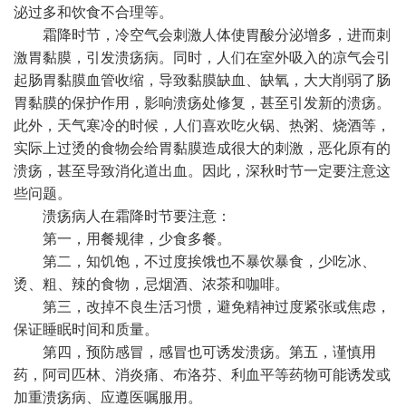
泌过多和饮食不合理等。
霜降时节，冷空气会刺激人体使胃酸分泌增多，进而刺
激胃黏膜，引发溃疡病。同时，人们在室外吸入的凉气会引
起肠胃黏膜血管收缩，导致黏膜缺血、缺氧，大大削弱了肠
胃黏膜的保护作用，影响溃疡处修复，甚至引发新的溃疡。
此外，天气寒冷的时候，人们喜欢吃火锅、热粥、烧酒等，
实际上过烫的食物会给胃黏膜造成很大的刺激，恶化原有的
溃疡，甚至导致消化道出血。因此，深秋时节一定要注意这
些问题。
溃疡病人在霜降时节要注意：
第一，用餐规律，少食多餐。
第二，知饥饱，不过度挨饿也不暴饮暴食，少吃冰、
烫、粗、辣的食物，忌烟酒、浓茶和咖啡。
第三，改掉不良生活习惯，避免精神过度紧张或焦虑，
保证睡眠时间和质量。
第四，预防感冒，感冒也可诱发溃疡。第五，谨慎用
药，阿司匹林、消炎痛、布洛芬、利血平等药物可能诱发或
加重溃疡病、应遵医嘱服用。