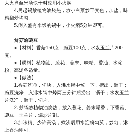
大火煮至米汤快干时改用小火焖。
4.另起锅放植物油烧热，放小白菜炒至变色，加盐，味
精翻炒均匀。
5.倒入盛有米饭的锅中，小火焖5分钟即可。
鲜菇烩豌豆
●【材料】香菇150克，豌豆100克，水发玉兰片200
克。
●【调料】植物油、葱花、姜末、味精、香油、水淀
粉、高汤各适量。
●【做法】
1.香菇洗净，切块，入沸水锅中焯一下，捞出，沥干；
豌豆洗净，入沸水锅中焯两三分钟后捞出，沥干；水发玉兰
片洗净，沥干，切片。
2. 炒锅放植物油烧热，放入葱花、姜末爆香，下香菇、
豌豆、玉兰片，煸炒片刻。
3.加味精、少许高汤，煮沸后用水淀粉勾芡，炒匀，淋
上香油即可。