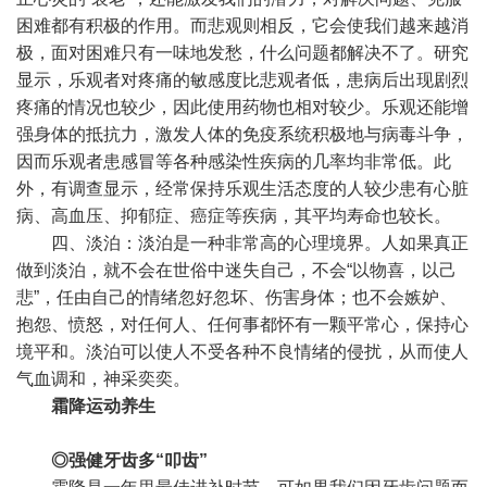
困难都有积极的作用。而悲观则相反，它会使我们越来越消
极，面对困难只有一味地发愁，什么问题都解决不了。研究
显示，乐观者对疼痛的敏感度比悲观者低，患病后出现剧烈
疼痛的情况也较少，因此使用药物也相对较少。乐观还能增
强身体的抵抗力，激发人体的免疫系统积极地与病毒斗争，
因而乐观者患感冒等各种感染性疾病的几率均非常低。此
外，有调查显示，经常保持乐观生活态度的人较少患有心脏
病、高血压、抑郁症、癌症等疾病，其平均寿命也较长。
四、淡泊：淡泊是一种非常高的心理境界。人如果真正
做到淡泊，就不会在世俗中迷失自己，不会“以物喜，以己
悲”，任由自己的情绪忽好忽坏、伤害身体；也不会嫉妒、
抱怨、愤怒，对任何人、任何事都怀有一颗平常心，保持心
境平和。淡泊可以使人不受各种不良情绪的侵扰，从而使人
气血调和，神采奕奕。
霜降运动养生
◎强健牙齿多“叩齿”