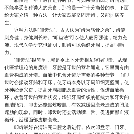
霜降是一年里最佳进补时节。可如果我们因牙齿问题而
不能享受各种诱人的美食，那将是一件十分痛苦的事。下面
给大家介绍一种方法，让大家既能坚固牙齿，又能护病养
生。
这种方法叫“叩齿法”。古人认为“齿为筋骨之余”，齿健
则身健，身健则长寿。“叩齿法”可以使人筋骨强健，精力充
沛。现代医学研究也证明，叩齿可以强健牙周，提高咀嚼
力。
“叩齿法”很简单，就是令上下牙齿相互轻轻叩击。从现
代医学理论的角度讲，牙腔是牙齿的营养通道，它里面有由
血管构成的牙髓。血液中包含牙齿所需要的各种营养，而叩
齿时会振动牙贿和牙床，使牙齿本身以牙周组织更坚固，使
牙神经更兴奋，提高牙周细胞及血管的活性，促进血液循
环，改善牙齿的营养状况，增强牙周组织的抵抗力和牙齿的
自洁能力。叩齿还能锻炼咬肌，有效减缓因衰老造成的凹脸
瘪肋的现象。同时，叩齿时还会活动嘴、舌、促进面部血液
循环，延缓面部皮肤衰老。
叩齿最好在清洁完口腔之后进行。依次叩盘牙、门牙、