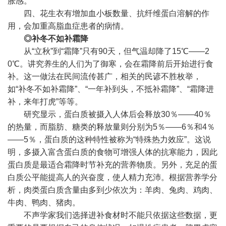
胀感。
四、
花生衣
有增加血小板数量、抗纤维蛋白溶解的作
用，会加重高脂血症患者的病情。
◎补冬不如补霜降
从“立秋”到“霜降”只有90天，但气温却降了15℃——2
0℃。讲究养生的人们为了御寒，会在霜降前后开始进行食
补。这一做法在民间流传甚广，相关的民谚不胜枚举，
如“补冬不如补霜降”、“一年补到头，不抵补霜降”、“霜降进
补，来年打虎”等等。
研究显示，蛋白质被摄入人体后会释放30％——40％
的热量，而脂肪、糖类的释放量则分别为5％——6％和4％
——5％，蛋白质的这种特性被称为“特殊热力效应”。这说
明，多摄入富含蛋白质的食物可增强人体的抗寒能力，因此
蛋白质是最适合霜降时节补充的营养物质。另外，充足的蛋
白质公平能提高人的兴奋度，使人精力充沛。根据营养学分
析，肉类蛋白质含量由多到少依次为：羊肉、兔肉、鸡肉、
牛肉、鸭肉、猪肉。
不声学家我们选择进补食材时不能只依据这些数据，更