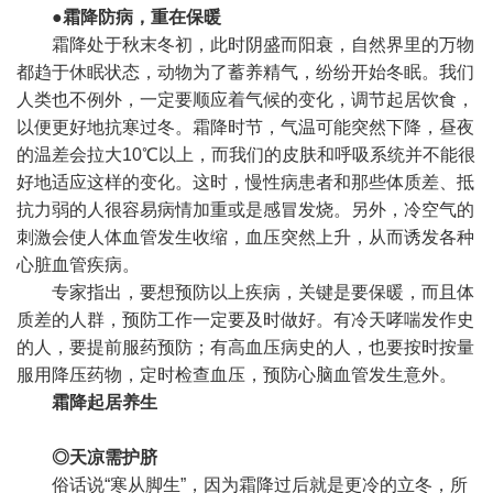
●霜降防病，重在保暖
霜降处于秋末冬初，此时阴盛而阳衰，自然界里的万物
都趋于休眠状态，动物为了蓄养精气，纷纷开始冬眠。我们
人类也不例外，一定要顺应着气候的变化，调节起居饮食，
以便更好地抗寒过冬。霜降时节，气温可能突然下降，昼夜
的温差会拉大10℃以上，而我们的皮肤和呼吸系统并不能很
好地适应这样的变化。这时，慢性病患者和那些体质差、抵
抗力弱的人很容易病情加重或是感冒发烧。另外，冷空气的
刺激会使人体血管发生收缩，血压突然上升，从而诱发各种
心脏血管疾病。
专家指出，要想预防以上疾病，关键是要保暖，而且体
质差的人群，预防工作一定要及时做好。有冷天哮喘发作史
的人，要提前服药预防；有高血压病史的人，也要按时按量
服用降压药物，定时检查血压，预防心脑血管发生意外。
霜降起居养生
◎天凉需护脐
俗话说“寒从脚生”，因为霜降过后就是更冷的立冬，所