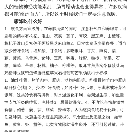
人的植物神经功能紊乱，肠胃蠕动也会变得异常，许多疾病
都可能“乘虚而入”，所以这个时候我们一定要注意保暖。
霜降吃什么好
1、饮食方面宜淡补，在养肺润燥的同时，注意补气血和养脾胃，可
选用的药材有枸杞、淮山、
芡实
、莲子、
阿胶
、黑芝麻、
山楂
等。
枸杞子
淮山芡实莲子阿胶黑芝麻山楂2、日常饮食应少量多餐，适当
减少苦味食物，增加酸、甘食物，多吃
银耳
、甘蔗、燕窝、梨、
藕、菠菜、乌骨鸡、猪肺、豆浆、鸭蛋、蜂蜜、橄榄、苹果、石
榴、葡萄、芒果、杨桃、柚子、柠檬等。银耳甘蔗燕窝梨藕菠菜乌
鸡猪肺豆浆鸭蛋蜂蜜橄榄苹果石榴葡萄芒果杨桃柚子柠檬
1、油炸排骨、烤羊肉串、肥肉、动物内脏等。炸排骨烤羊肉串肥肉
猪肝猪心猪肚2、少吃生冷食物，如各种生冷瓜果、冰淇淋或冷菜冷
饭等。这类冷食有碍脾胃，对水湿运化不利，会聚湿生痰，加重慢
性支气管炎的症状。凉拌菜3、忌暴饮暴食。4、不宜吃辛辣刺激性
食物，如葱、姜、蒜、韭菜、辣椒等。因为这类食物易于化燥，可
伤及肺阴。大葱
生姜
大蒜韭菜辣椒5、忌食腥发及肥腻之物，如带
鱼、黄鱼、虾、蟹等。此类食物除助湿生痰外，还可引起过敏。带
鱼黄鱼虾螃蟹