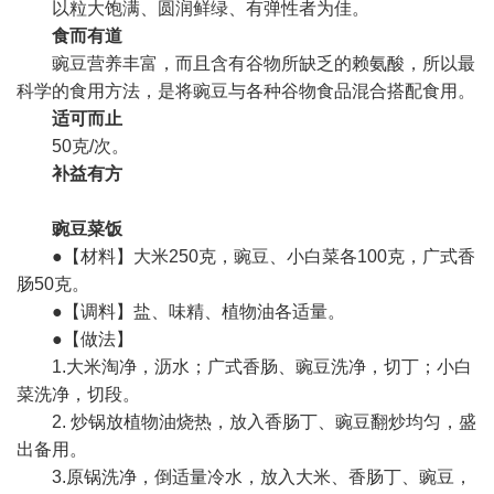
以粒大饱满、圆润鲜绿、有弹性者为佳。
食而有道
豌豆营养丰富，而且含有谷物所缺乏的赖氨酸，所以最
科学的食用方法，是将豌豆与各种谷物食品混合搭配食用。
适可而止
50克/次。
补益有方
豌豆菜饭
●【材料】大米250克，豌豆、小白菜各100克，广式香
肠50克。
●【调料】盐、味精、植物油各适量。
●【做法】
1.大米淘净，沥水；广式香肠、豌豆洗净，切丁；小白
菜洗净，切段。
2. 炒锅放植物油烧热，放入香肠丁、豌豆翻炒均匀，盛
出备用。
3.原锅洗净，倒适量冷水，放入大米、香肠丁、豌豆，