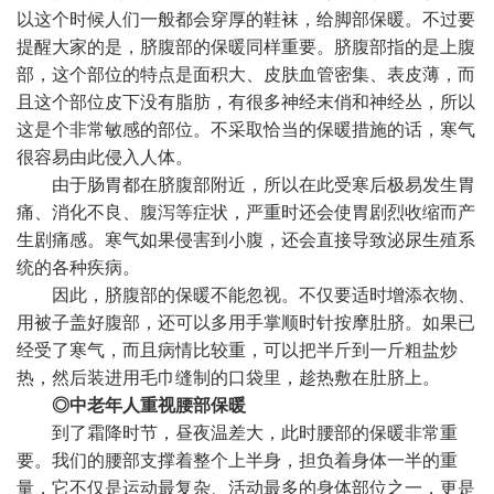
以这个时候人们一般都会穿厚的鞋袜，给脚部保暖。不过要
提醒大家的是，脐腹部的保暖同样重要。脐腹部指的是上腹
部，这个部位的特点是面积大、皮肤血管密集、表皮薄，而
且这个部位皮下没有脂肪，有很多神经末俏和神经丛，所以
这是个非常敏感的部位。不采取恰当的保暖措施的话，寒气
很容易由此侵入人体。
由于肠胃都在脐腹部附近，所以在此受寒后极易发生胃
痛、消化不良、腹泻等症状，严重时还会使胃剧烈收缩而产
生剧痛感。寒气如果侵害到小腹，还会直接导致泌尿生殖系
统的各种疾病。
因此，脐腹部的保暖不能忽视。不仅要适时增添衣物、
用被子盖好腹部，还可以多用手掌顺时针按摩肚脐。如果已
经受了寒气，而且病情比较重，可以把半斤到一斤粗盐炒
热，然后装进用毛巾缝制的口袋里，趁热敷在肚脐上。
◎中老年人重视腰部保暖
到了霜降时节，昼夜温差大，此时腰部的保暖非常重
要。我们的腰部支撑着整个上半身，担负着身体一半的重
量，它不仅是运动最复杂、活动最多的身体部位之一，更是