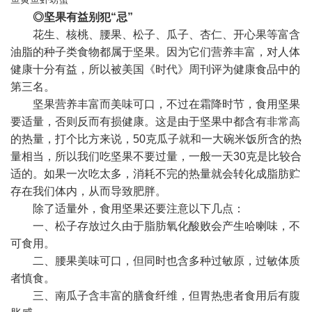
◎坚果有益别犯“忌”
花生、核桃、腰果、松子、瓜子、
杏仁
、开心果等富含
油脂的种子类食物都属于坚果。因为它们营养丰富，对人体
健康十分有益，所以被美国《时代》周刊评为健康食品中的
第三名。
坚果营养丰富而美味可口，不过在霜降时节，食用坚果
要适量，否则反而有损健康。这是由于坚果中都含有非常高
的热量，打个比方来说，50克瓜子就和一大碗米饭所含的热
量相当，所以我们吃坚果不要过量，一般一天30克是比较合
适的。如果一次吃太多，消耗不完的热量就会转化成脂肪贮
存在我们体内，从而导致肥胖。
除了适量外，食用坚果还要注意以下几点：
一、松子存放过久由于脂肪氧化酸败会产生哈喇味，不
可食用。
二、腰果美味可口，但同时也含多种过敏原，过敏体质
者慎食。
三、南瓜子含丰富的膳食纤维，但胃热患者食用后有腹