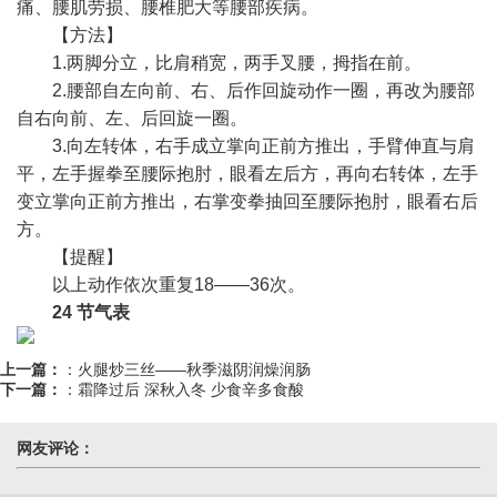
痛、腰肌劳损、腰椎肥大等腰部疾病。
【方法】
1.两脚分立，比肩稍宽，两手叉腰，拇指在前。
2.腰部自左向前、右、后作回旋动作一圈，再改为腰部
自右向前、左、后回旋一圈。
3.向左转体，右手成立掌向正前方推出，手臂伸直与肩
平，左手握拳至腰际抱肘，眼看左后方，再向右转体，左手
变立掌向正前方推出，右掌变拳抽回至腰际抱肘，眼看右后
方。
【提醒】
以上动作依次重复18——36次。
24 节气表
上一篇：
：
火腿炒三丝——秋季滋阴润燥润肠
下一篇：
：
霜降过后 深秋入冬 少食辛多食酸
网友评论：