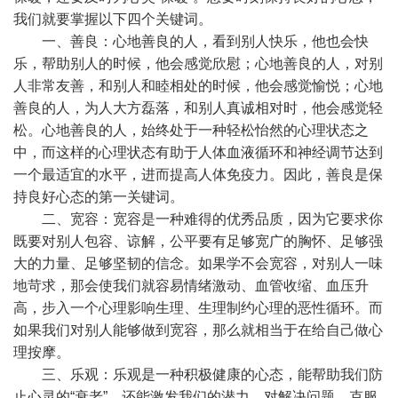
我们就要掌握以下四个关键词。
一、善良：心地善良的人，看到别人快乐，他也会快
乐，帮助别人的时候，他会感觉欣慰；心地善良的人，对别
人非常友善，和别人和睦相处的时候，他会感觉愉悦；心地
善良的人，为人大方磊落，和别人真诚相对时，他会感觉轻
松。心地善良的人，始终处于一种轻松怡然的心理状态之
中，而这样的心理状态有助于人体血液循环和神经调节达到
一个最适宜的水平，进而提高人体免疫力。因此，善良是保
持良好心态的第一关键词。
二、宽容：宽容是一种难得的优秀品质，因为它要求你
既要对别人包容、谅解，公平要有足够宽广的胸怀、足够强
大的力量、足够坚韧的信念。如果学不会宽容，对别人一味
地苛求，那会使我们就容易情绪激动、血管收缩、血压升
高，步入一个心理影响生理、生理制约心理的恶性循环。而
如果我们对别人能够做到宽容，那么就相当于在给自己做心
理按摩。
三、乐观：乐观是一种积极健康的心态，能帮助我们防
止心灵的“衰老”，还能激发我们的潜力，对解决问题、克服