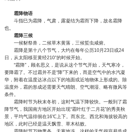
霜降物语
斗指巳为霜降，气肃，露凝结为霜而下降，故名霜降
也。
霜降三候
一候豺祭兽，二候草木黄落，三候蜇虫咸俯。
霜降是第十八个节气，大约在每年公历10月23日或24
日，从太阳移至黄经210°的时候开始。
“霜降”，顾名思义，是说从这个节气开始，天气寒冷，
要降霜了。不过霜并不是“降”下来的，而是空气中的水汽凝
华，附着在温度达冰点以下的地面或近地物体上形成的。除
温度外，霜的形成还需要天气晴朗、空气潮湿、略有微风等
条件。
霜降时节为秋末冬初，这时气温下降较快。一般到了霜
降节气，我国南方地区开始出现“霜叶红于二月花”的秀美秋
景，平均气温徘徊在16℃上下。而东北、西北和海拔较高的
地区，此时已经是温天飘雪、草木枯败。
霜降时节万物萧条、天寒地冻，这样的天气很容易造成