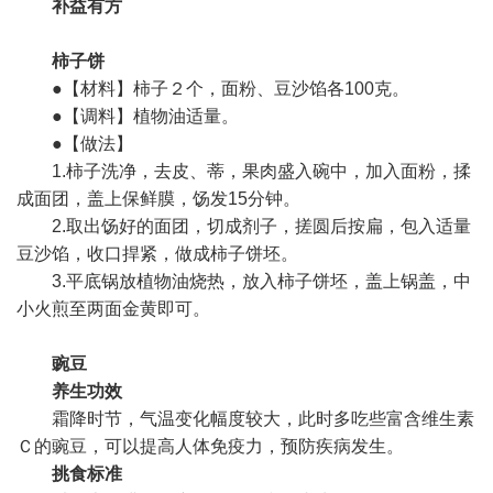
补益有方
柿子饼
●【材料】柿子２个，面粉、豆沙馅各100克。
●【调料】植物油适量。
●【做法】
1.柿子洗净，去皮、蒂，果肉盛入碗中，加入面粉，揉
成面团，盖上保鲜膜，饧发15分钟。
2.取出饧好的面团，切成剂子，搓圆后按扁，包入适量
豆沙馅，收口捍紧，做成柿子饼坯。
3.平底锅放植物油烧热，放入柿子饼坯，盖上锅盖，中
小火煎至两面金黄即可。
豌豆
养生功效
霜降时节，气温变化幅度较大，此时多吃些富含维生素
Ｃ的豌豆，可以提高人体免疫力，预防疾病发生。
挑食标准