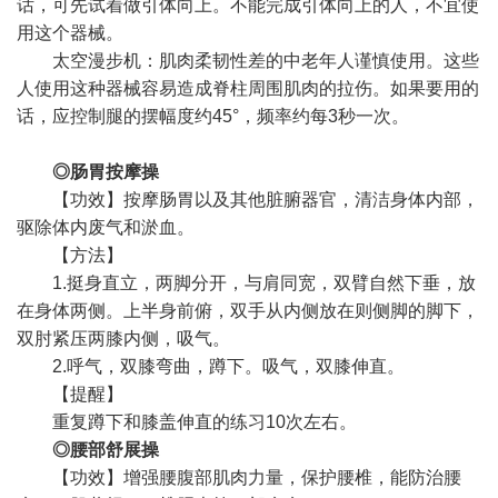
话，可先试着做引体向上。不能完成引体向上的人，不宜使
用这个器械。
太空漫步机：肌肉柔韧性差的中老年人谨慎使用。这些
人使用这种器械容易造成脊柱周围肌肉的拉伤。如果要用的
话，应控制腿的摆幅度约45°，频率约每3秒一次。
◎肠胃按摩操
【功效】按摩肠胃以及其他脏腑器官，清洁身体内部，
驱除体内废气和淤血。
【方法】
1.挺身直立，两脚分开，与肩同宽，双臂自然下垂，放
在身体两侧。上半身前俯，双手从内侧放在则侧脚的脚下，
双肘紧压两膝内侧，吸气。
2.呼气，双膝弯曲，蹲下。吸气，双膝伸直。
【提醒】
重复蹲下和膝盖伸直的练习10次左右。
◎腰部舒展操
【功效】增强腰腹部肌肉力量，保护腰椎，能防治腰