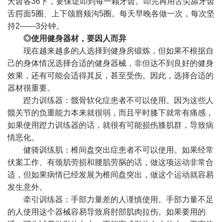
犬齿各36下，要保证叩到每一颗牙齿。叩完再用舌尖舔牙齿
舌腭面5圈、上下颌唇颊沟5圈。每天早晚各做一次，每次坚
持2——3分钟。
◎使用健身器材，要因人而异
现在越来越多的人选择到健身房锻炼，但如果不根据自
己的身体情况选择合适的健身器械，非但达不到良好的健身
效果，还有可能会适得其反，甚至受伤。因此，选择合适的
器材很重要。
蹬力训练器：髋骨软化症患者不可以使用。因为这些人
髋关节的负重能力本来就很弱，而且平时膝下就常有痛感，
如果使用蹬力训练器的话，就很有可能损伤膝肌群，导致病
情恶化。
健骑训练肌：椎间盘突出症患者不可以使用。如果经常
伏案工作、有颈肌劳损和腰肌劳脶的话，做这项运动非常合
适，但如果病情已经发展为椎间盘突出，做这个运动就容易
发生意外。
牵引训练器：手部力量差的人谨慎使用。手部力量不足
的人使用这个器械容易导致肩肘部肌肉拉伤。如果要用的