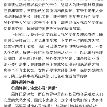
负重或运动时最容易受伤的部位。这是因为腰椎部只有肌肉
筋膜和韧带，没有坚硬的骨质结构做保护。有些中老年人会
出现腰间盘突出、腰肌劳损、腰椎增生等某些退行性病变。
另外有些人的病症本来并不明显，却没能适应气温的变化而
使腰肌劳损、棘间韧带损伤等疾病的病情加重。
正因如此，我们一定要随着天气的变化及增添衣物，睡
觉时盖好腰背部，避免淋雨受寒，不要在潮湿的地方久留。
如果室内过于湿寒，我们可以通过使用电热褥来保暖。不要
久坐久站，每隔一段时间就要起来活动一下，以此来放松腰
部肌肉，避免腰部疼痛。另外要注意的是，如果腰部不适，
则不要行房事，在腰部痛感正在减轻却没有彻底消退之前，
房事也不宜太频繁。女性还要注意经期卫生，保护外阴的清
洁，防止泌尿生殖系统感染，以免引发或加重腰痛。
霜降调神养生
◎霜降到，注意心灵“保暖”
霜降已是深秋，而自然界中萧条的秋景很容易引发人们
心里的悲愁之感。因此专家建议，这个时候我们除了为身体
保暖，还要及时为心灵“保暖”。想要时刻保持良好的心态，