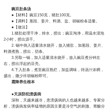
豌豆肚条汤
●【材料】豌豆150克，猪肚100克。
●【调料】葱段、姜片、料酒、盐、
胡椒
粉各适量。
●【做法】
1.猪肚处理干净，焯水，捞出；豌豆淘净，用温水浸泡
2小时，捞出沥干。
2. 锅中倒入适量清水烧开，放入猪肚，加葱段、姜片、
料酒煮熟，捞出，切条。
3.另取一锅，加入适量清水烧开，放入豌豆煮分钟左
右，捞出浮起的豆壳。
4.下入肚条，煮至豌豆熟烂，加盐调味，待汤汁浓稠，
盛出，撒少许胡椒粉即可。
霜降养生根本
●天凉防犯溃疡病
深秋，天越来越冷，患溃疡病的人也越来越多。专家分
析，溃疡病发病率猛增的原因主要是冷空气的刺激、胃酸分