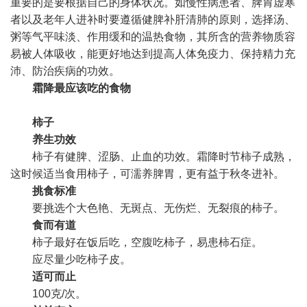
重要的是要根据自己的身体状况。如慢性病患者、脾胃虚寒
者以及老年人进补时要遵循健脾补肝清肺的原则，选择汤、
粥等气平味淡、作用缓和的温热食物，其所含的营养物质容
易被人体吸收，能更好地达到提高人体免疫力、保持精力充
沛、防治疾病的功效。
霜降最应该吃的食物
柿子
养生功效
柿子有健脾、涩肠、止血的功效。霜降时节柿子成熟，
这时候适当食用柿子，可濡养脾胃，更有益于秋冬进补。
挑食标准
要挑选个大色艳、无斑点、无伤烂、无裂痕的柿子。
食而有道
柿子最好在饭后吃，空腹吃柿子，易患柿石症。
应尽量少吃柿子皮。
适可而止
100克/次。