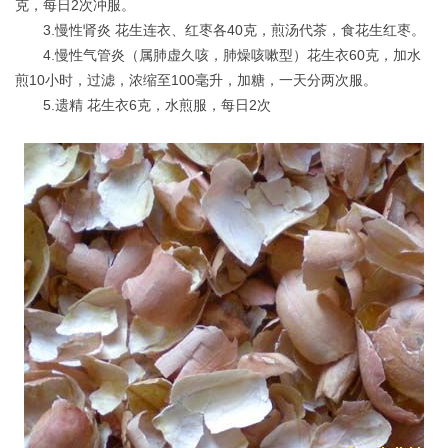
克，每日2次冲服。
3.慢性肾炎 花生连衣、红枣各40克，煎汤代茶，食花生红枣。
4.慢性气管炎（属肺虚久咳，肺燥咳嗽型）花生衣60克，加水
煎10小时，过滤，浓缩至100毫升，加糖，一天分两次服。
5.遗精 花生衣6克，水煎服，每日2次