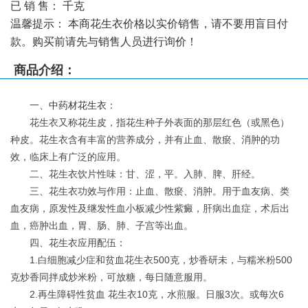
已 销 售：
千克
温馨提示：
本商花生衣价格以实价销售，请不要用盲目付
款。购买前请先与销售人员进行询价！
商品介绍：
一、
中药材
花生衣
：
花生衣又称花生皮，指花生种子外表面的那层红色（或黑色）
种皮。花生衣含有丰富的营养成分，并有止血、散瘀、消肿的功
效，临床上有广泛的应用。
二、花生衣饮片性味：甘、涩，平。入肺、脾、肝经。
三、花生衣功效与作用：止血、散瘀、消肿。用于血友病、类
血友病，原发性及继发性血小板减少性紫癜，肝病出血症，术后出
血，癌肿出血，胃、肠、肺、子宫等出血。
四、花生衣应用配伍：
1.白细胞减少症和贫血花生衣500克，炒香研未，与糯米粉500
克炒香同拌成炒米粉，可放糖，每日随意服用。
2.再生障碍性贫血 花生衣10克，水煎服。日服3次。或每次6