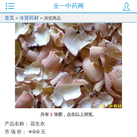
全一中药网
0
首页
冷背药材
>
> 浏览商品
共有
1
张图，点击以上浏览。
产品名称：
花生衣
市 场 价：
￥0.0
元