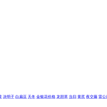
黄
决明子
白扁豆
天冬
金银花价格
龙胆草
当归
黄芪
夜交藤
雷公