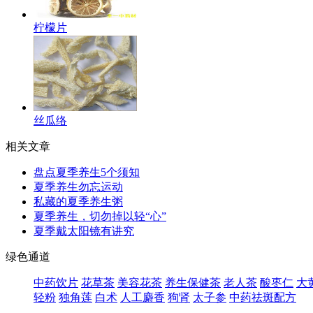
柠檬片
丝瓜络
相关文章
盘点夏季养生5个须知
夏季养生勿忘运动
私藏的夏季养生粥
夏季养生，切勿掉以轻“心”
夏季戴太阳镜有讲究
绿色通道
中药饮片
花草茶
美容花茶
养生保健茶
老人茶
酸枣仁
大
轻粉
独角莲
白术
人工麝香
狗肾
太子参
中药祛斑配方