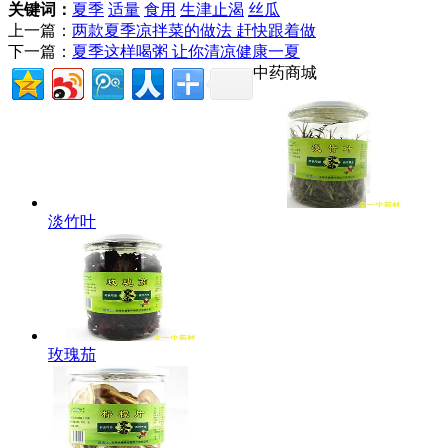
关键词：
夏季
适量
食用
生津止渴
丝瓜
上一篇：
两款夏季凉拌菜的做法 赶快跟着做
下一篇：
夏季这样喝粥 让你清凉健康一夏
中药商城
淡竹叶
玫瑰茄