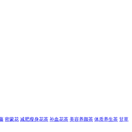
藤
密蒙花
减肥瘦身花茶
补血花茶
美容养颜茶
体质养生茶
甘草