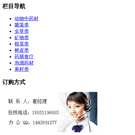
栏目导航
动物中药材
菌藻类
全草类
矿物类
根茎类
树皮类
药膳食疗
泡酒药材
果籽类
订购方式