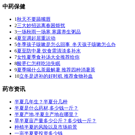
中药保健
1
秋天不要舔嘴唇
2
三大妙招远离春困烦扰
3
一场秋雨一场寒 寒露养生粥品
4
夏至调起居重运动
5
冬季孩子咳嗽是怎么回事_冬天孩子咳嗽怎么办
6
夏至防中暑 饮食需清淡多补水
7
女性夏季食补汤大全推荐给你
8
酸枣仁怎样吃治失眠
9
夏季喝什么茶最解暑 推荐四种消暑茶
10
立冬是进补的好时机 推荐食物补血
药市资讯
半夏几年生？半夏分几种
半夏是什么药材,多少钱一斤？
半夏产地,半夏主产地在哪里？
旱半夏亩产量多少公斤？多少钱一斤？
种植半夏的风险以及市场前景
一亩半夏要投资多少钱