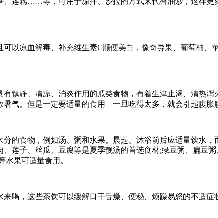
笋、莲藕……等，可用于凉拌、沙拉的方式来代替油炒，这样更
且可以凉血解毒、补充维生素C顺便美白，像奇异果、葡萄柚、
具有镇静、清凉、消炎作用的瓜类食物，有着生津止渴、清热泻
散暑气。但是一定要适量的食用，一旦吃得太多，就会引起腹胀
水分的食物，例如汤、粥和水果。晨起、沐浴前后应适量饮水，
肉、莲子、丝瓜、豆腐等是夏季靓汤的首选食材;绿豆粥、扁豆粥
等水果可适量食用。
水来喝，这些茶饮可以缓解口干舌燥、便秘、烦躁易怒的不适症