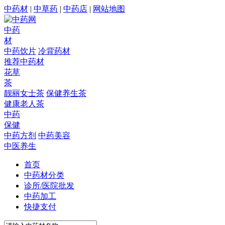
中药材
|
中草药
|
中药店
|
网站地图
中药
材
中药饮片
冷背药材
推荐中药材
花草
茶
靓丽女士茶
保健养生茶
健康老人茶
中药
保健
中药方剂
中药美容
中医养生
首页
中药材分类
诊所/医院批发
中药加工
快捷支付