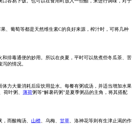
爽口容易下饭。也可以在食用时放入一些醋，来进行调味，对于
苹果、葡萄等都是天然维生素C的良好来源，榨汁时，可将几种
火和排毒通便的妙用。所以在炎夏，平时可以熬煮些冬瓜茶、苦
腹泻的情况。
而体力大量消耗后应饮用盐水。每餐有粥或汤，并适当增加水果
、荷叶粥、
薄荷
粥等“解暑药粥”是夏季粥品的主角，将其搭配
状，而酸梅汤、
山楂
、乌梅、
甘草
、洛神花等则有生津止渴的作