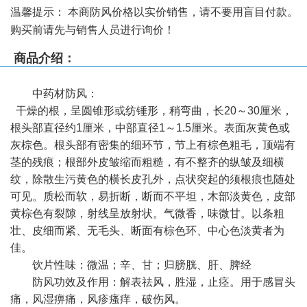
温馨提示：
本商防风价格以实价销售，请不要用盲目付款。
购买前请先与销售人员进行询价！
商品介绍：
中药材
防风
：
干燥的根，呈圆锥形或纺锤形，稍弯曲，长20～30厘米，
根头部直径约1厘米，中部直径1～1.5厘米。表面灰黄色或
灰棕色。根头部有密集的细环节，节上有棕色粗毛，顶端有
茎的残痕；根部外皮皱缩而粗糙，有不整齐的纵皱及细横
纹，除散生污黄色的横长皮孔外，点状突起的须根痕也随处
可见。质松而软，易折断，断而不平坦，木部淡黄色，皮部
黄棕色有裂隙，射线呈放射状。气微香，味微甘。以条粗
壮、皮细而紧、无毛头、断面有棕色环、中心色淡黄者为
佳。
饮片性味：微温；辛、甘；归膀胱、肝、脾经
防风功效及作用：解表祛风，胜湿，止痉。用于感冒头
痛，风湿痹痛，风疹瘙痒，破伤风。