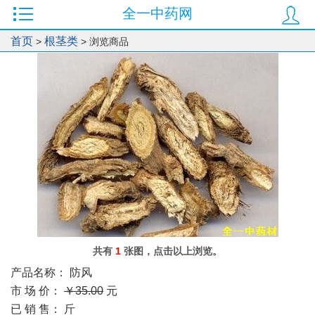
全一中药网
0
首页
根茎类
>
> 浏览商品
共有
1
张图，点击以上浏览。
产品名称：
防风
市 场 价：
￥35.00
元
已 销 售：
斤