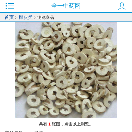
全一中药网
0
首页
树皮类
>
> 浏览商品
共有
1
张图，点击以上浏览。