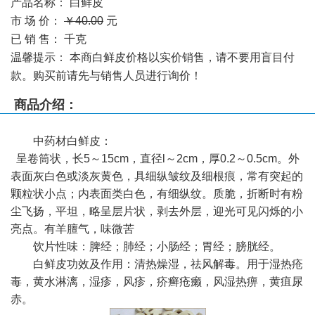
产品名称：
白鲜皮
市 场 价：
￥40.00
元
已 销 售：
千克
温馨提示：
本商白鲜皮价格以实价销售，请不要用盲目付
款。购买前请先与销售人员进行询价！
商品介绍：
中药材
白鲜皮
：
呈卷筒状，长5～15cm，直径l～2cm，厚0.2～0.5cm。外
表面灰白色或淡灰黄色，具细纵皱纹及细根痕，常有突起的
颗粒状小点；内表面类白色，有细纵纹。质脆，折断时有粉
尘飞扬，平坦，略呈层片状，剥去外层，迎光可见闪烁的小
亮点。有羊膻气，味微苦
饮片性味：脾经；肺经；小肠经；胃经；膀胱经。
白鲜皮功效及作用：清热燥湿，祛风解毒。用于湿热疮
毒，黄水淋漓，湿疹，风疹，疥癣疮癞，风湿热痹，黄疽尿
赤。