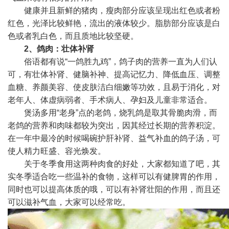
健康并且新鲜的猪肉，瘦肉部分应该呈现出红色或者粉
红色，光泽比较鲜艳，流出的液体较少。脂肪部分应该是白
色或者乳白色，而且质地比较坚硬。
2、鸽肉：壮体补肾
俗语都有说“一鸽胜九鸡”，鸽子肉的营养一直为人们认
可，有壮体补肾、健脑补神、提高记忆力、降低血压、调整
血糖、养颜美容、使皮肤洁白细嫩等功效，且易于消化，对
老年人、体虚病弱者、手术病人、孕妇及儿童非常适合。
煲汤多用“老身”点的老鸽，烧乳鸽是取其骨脆肉滑，而
老鸽的营养和肉味都较为突出，因其经过长期的营养积淀。
在一年中最冷的时候喝碗护肝补肾、益气补血的鸽子汤，可
使人精力旺盛、容光焕发。
关于冬季食用这两种肉食的好处，大家都知道了吧，其
实冬季适合吃一些温补的食物，这样可以有健脾胃的作用，
同时也可以提高体质的哦，可以有补肾壮阳的作用，而且还
可以滋补气血，大家可以经常吃。