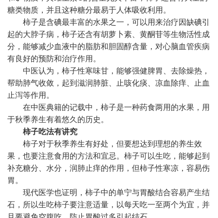
糖类物质，并且这种糖分最易于人体吸收利用。
柿子是含碘最丰富的水果之一，可以用来治疗因缺碘引
起的大脖子病，柿子还含有胡萝卜素、黄酮苷等生物活性成
分，能够减少血液中的脂肪和胆固醇含量，对心脑血管疾病
有良好的预防和治疗作用。
中医认为，柿子性寒味甘，能够强健脾胃、去除燥热，
帮助肺气收敛，起到滋润肺脏、止咳化痰、凉血除痒、止血
止泻等作用。
在中医典籍的记载中，柿子是一种药食两用的水果，用
于秋季养生有着悠久的历史。
柿子吃法有讲究
柿子对于秋季养生有好处，但要想达到理想的养生效
果，也要注意食用的方法和宜忌。柿子可以生吃，能够起到
补充糖分、水分，润肺止痒的作用，但柿子性寒凉，容易伤
胃。
现代医学也证明，柿子中的单宁与胃酸结合容易产生结
石，所以生吃柿子要注意适量，以每天吃一至两个为宜，并
且要避免空腹吃，防止胃酸过多引起结石。