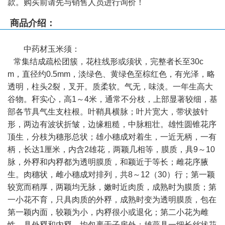
款。购买前请先与销售人员进行询价！
商品介绍：
中药材
玉米须
：
常集结成疏松团簇，花柱线形或须状，完整者长至30c
m，直径约0.5mm，淡绿色、黄绿色至棕红色，有光泽，略
透明，柱头2裂，叉开。质柔软。气无，味淡。一年生高大
谷物。秆实心，高1～4米，通常不分枝，上部显著较细，基
部各节具气生支柱根。叶鞘具横脉；叶片宽大，带状披针
形，两边有波状折皱，边缘粗糙，中脉粗壮。雄性圆锥花序
顶生，分枝为穗形总状；雄小穗成对着生，一近无柄，一有
柄，长达1厘米，内含2雄花，两颖几相等，膜质，具9～10
脉，外稃和内稃都为透明膜质，和颖近于等长；雌花序腋
生。肉穗状，雌小穗成对排列，共8～12（30）行；第一颖
较宽而稍厚，两颖均无脉，嫩时近肉质，成熟时为膜质；第
一小花不育，只具肉质的外稃，成熟时变为透明膜质，包在
第一颖内面，较颖为小，内稃很小或退化；第二小花为雌
性，具外稃和内稃，均包裹于子房外；雄蕊具一细长丝状花