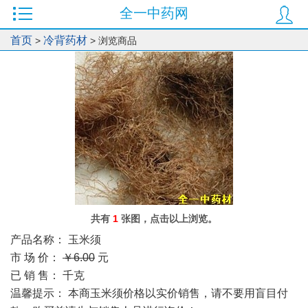
全一中药网
0
首页
冷背药材
>
> 浏览商品
共有
1
张图，点击以上浏览。
产品名称：
玉米须
市 场 价：
￥6.00
元
已 销 售：
千克
温馨提示：
本商玉米须价格以实价销售，请不要用盲目付